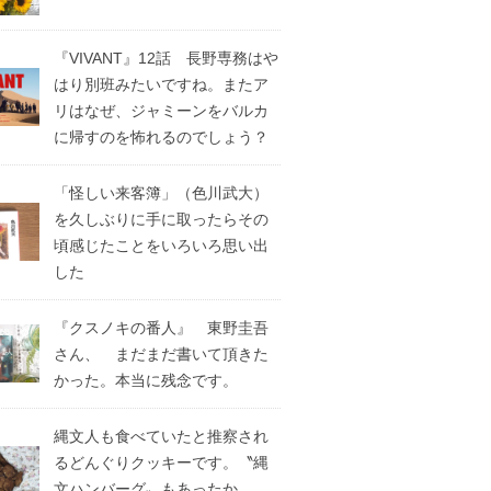
『VIVANT』12話 長野専務はや
はり別班みたいですね。またア
リはなぜ、ジャミーンをバルカ
に帰すのを怖れるのでしょう？
「怪しい来客簿」（色川武大）
を久しぶりに手に取ったらその
頃感じたことをいろいろ思い出
した
『クスノキの番人』 東野圭吾
さん、 まだまだ書いて頂きた
かった。本当に残念です。
縄文人も食べていたと推察され
るどんぐりクッキーです。〝縄
文ハンバーグ〟もあったか