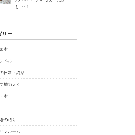
も･･･？
ゴリー
め本
ンベルト
の日常・終活
団地の人々
・本
場の辺り
サンルーム