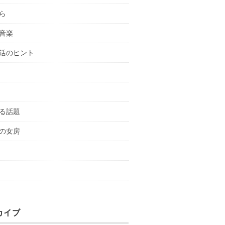
ら
音楽
活のヒント
る話題
の女房
カイブ