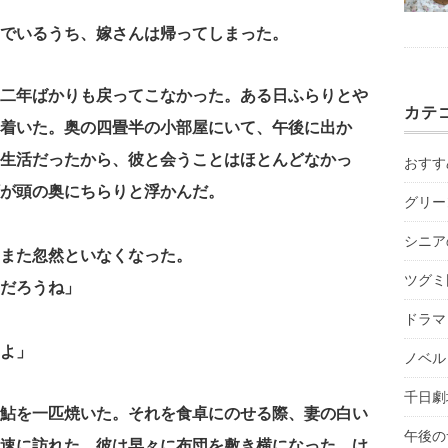
でいるうち、嫁さんは帰ってしまった。
二年ばかりも戻ってこなかった。ある日ふらりとや
カテ
着いた。奥の四畳半の小部屋にいて、午後に出か
生活だったから、彼と会うことはほとんどなかっ
おすす
が頭の奥にちらりと浮かんだ。
グリー
シニア
また忽然といなくなった。
ツグミ
んだろうね」
ドラマ
よ」
ノベル
千日劇
鮎を一匹焼いた。それを食卓にのせる際、妻の白い
午後の
速に訪れた。彼は早々に布団を敷き横になった。け