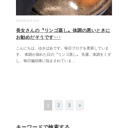
2026年02月16日
長女さんの〝リンゴ蒸し〟体調の悪いときに
お勧めだそうです･･･
こんにちは、ゆきばあです。毎日ブログを更新していま
す。 体調が崩れた日の〝リンゴ蒸し〟 先週、体調をくず
し、毎日偏頭痛に悩まされていま
...
1
2
3
»
キーワードで検索する