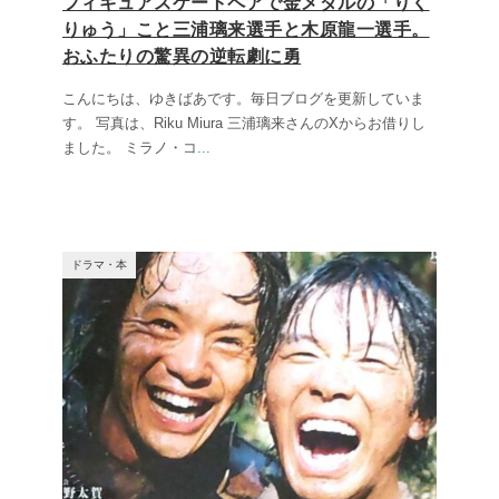
フィギュアスケートペアで金メダルの「りく
りゅう」こと三浦璃来選手と木原龍一選手。
おふたりの驚異の逆転劇に勇
こんにちは、ゆきばあです。毎日ブログを更新していま
す。 写真は、Riku Miura 三浦璃来さんのXからお借りし
ました。 ミラノ・コ
...
ドラマ・本