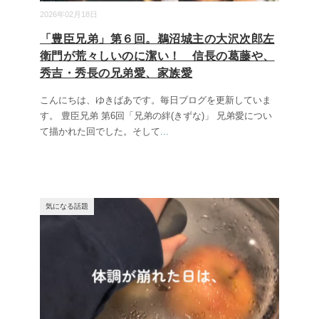
2026年02月18日
「豊臣兄弟」第６回。鵜沼城主の大沢次郎左
衛門が荒々しいのに潔い！ 信長の葛藤や、
秀吉・秀長の兄弟愛、家族愛
こんにちは、ゆきばあです。毎日ブログを更新していま
す。 豊臣兄弟 第6回「兄弟の絆(きずな)」 兄弟愛につい
て描かれた回でした。そして
...
気になる話題