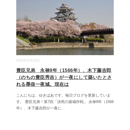
2026年02月22日
豊臣兄弟 永禄9年（1566年）、木下藤吉郎
（のちの豊臣秀吉）が一夜にして築いたとさ
れる墨俣一夜城。現在は
こんにちは、ゆきばあです。毎日ブログを更新していま
す。 豊臣兄弟！第7回「決死の築城作戦」 永禄9年（1566
年）、木下藤吉郎が一夜に
...