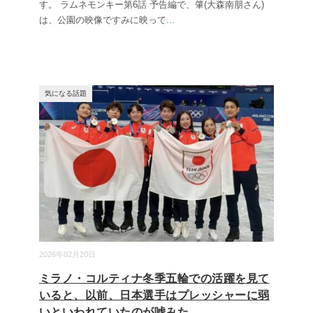
す。 ラムネモンキー第6話 予告編で、肇(大森南朋さん)
は、公園の映像ですみに映って
...
気になる話題
2026年02月20日
ミラノ・コルティナ冬季五輪での活躍を見て
いると、以前、日本選手はプレッシャーに弱
いといわれていたのが嘘みた