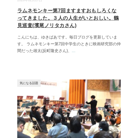
2026年02月27日
ラムネモンキー第7回ますますおもしろくな
ってきました。３人の人生がいとおしい。鶴
見巡査(濱尾ノリタカさん)
こんにちは、ゆきばあです。毎日ブログを更新していま
す。 ラムネモンキー第7回中学生のときに映画研究部の仲
間だった雄太(反町隆史さん)、
...
気になる話題