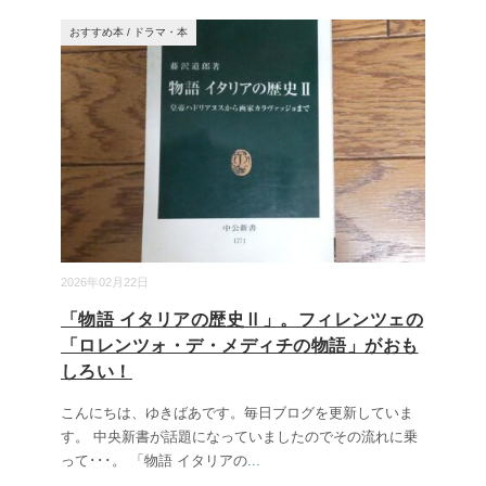
おすすめ本
/
ドラマ・本
2026年02月22日
「物語 イタリアの歴史Ⅱ」。フィレンツェの
「ロレンツォ・デ・メディチの物語」がおも
しろい！
こんにちは、ゆきばあです。毎日ブログを更新していま
す。 中央新書が話題になっていましたのでその流れに乗
って･･･。 「物語 イタリアの
...