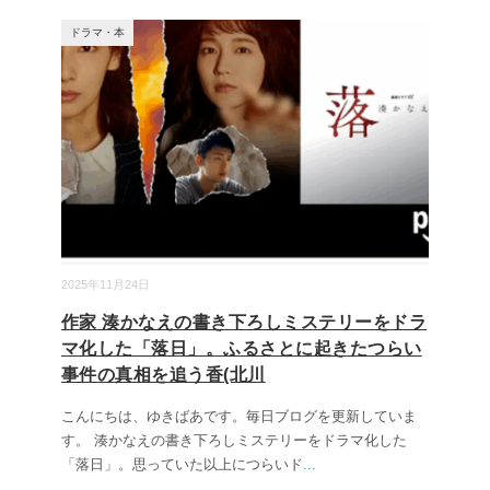
ドラマ・本
2025年11月24日
作家 湊かなえの書き下ろしミステリーをドラ
マ化した「落日」。ふるさとに起きたつらい
事件の真相を追う香(北川
こんにちは、ゆきばあです。毎日ブログを更新していま
す。 湊かなえの書き下ろしミステリーをドラマ化した
「落日」。思っていた以上につらいド
...