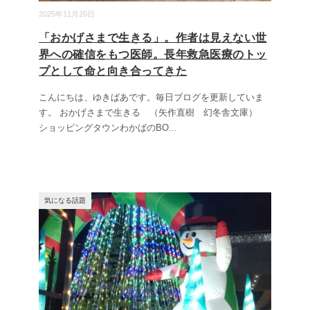
2025年11月20日
「おかげさまで生きる」。作者は見えない世
界への確信をもつ医師。長年救急医療のトッ
プとして命と向き合ってきた
こんにちは、ゆきばあです。毎日ブログを更新していま
す。 おかげさまで生きる （矢作直樹 幻冬舎文庫）
ショッピングタウンわかばのBO
...
気になる話題