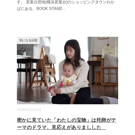
す。 若葉台団地(横浜若葉台)のショッピングタウンわか
ばにある、BOOK STAND
...
気になる話題
2024年12月21日
密かに見ていた「わたしの宝物」は托卵がテ
ーマのドラマ、見応えがありましした