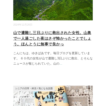
2024年12月26日
山で遭難し三日ぶりに救出された女性。山奥
で一人過ごした夜はさぞ怖かったことでしょ
う。ほんとうに無事で良かっ
こんにちは、ゆきばあです。毎日ブログを更新していま
す。 ６０代の女性が山で遭難し3日ぶりに救出、とそんな
ニュースが報じられていた。山の
...
シニアの日常・終活
/
気になる話題