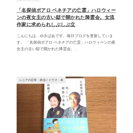
2024年12月29日
「名探偵ポアロ ベネチアの亡霊」ハロウィー
ンの夜女主の古い邸で開かれた降霊会。女流
作家に求められしぶしぶ立
こんにちは、ゆきばあです。毎日ブログを更新していま
す。 「名探偵ポアロ ベネチアの亡霊」ハロウィーンの夜
女主の古い邸で開かれた降霊会。
...
シニアの日常・終活
/
ドラマ・本