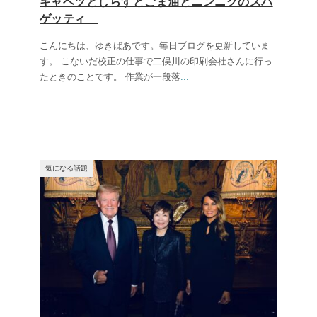
キャベツとしらすとごま油とニンニクのスパ
ゲッティ
こんにちは、ゆきばあです。毎日ブログを更新していま
す。 こないだ校正の仕事で二俣川の印刷会社さんに行っ
たときのことです。 作業が一段落
...
気になる話題