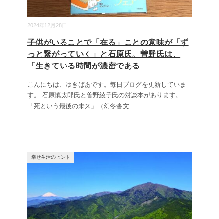
2024年12月28日
子供がいることで「在る」ことの意味が「ず
っと繋がっていく」と石原氏。曽野氏は、
「生きている時間が濃密である
こんにちは、ゆきばあです。毎日ブログを更新していま
す。 石原慎太郎氏と曽野綾子氏の対談本があります。
「死という最後の未来」（幻冬舎文
...
幸せ生活のヒント