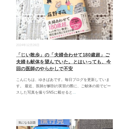
2024年12月26日
「じい散歩」の「夫婦合わせて180歳超」ご
夫婦も献体を望んでいた。とはいっても、今
回の医師のやらかしで不安
こんにちは、ゆきばあです。毎日ブログを更新していま
す。 最近、医師が解剖の実習の際に、ご献体の前でピー
スした写真を撮りSNSに載せると
...
気になる話題