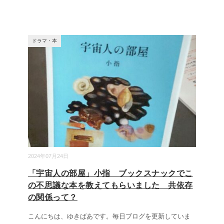
ドラマ・本
2024年07月24日
「宇宙人の部屋」小指 ブックスナックでこ
の不思議な本を教えてもらいました 共依存
の関係って？
こんにちは、ゆきばあです。毎日ブログを更新していま