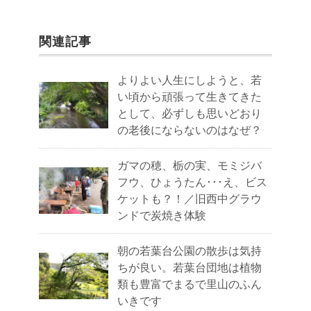
関連記事
よりよい人生にしようと、若
い頃から頑張って生きてきた
として、必ずしも思いどおり
の老後にならないのはなぜ？
ガマの穂、栃の実、モミジバ
フウ、ひょうたん･･･え、ビス
ケットも？！／旧西中グラウ
ンドで炭焼き体験
朝の若葉台公園の散歩は気持
ちが良い。若葉台団地は植物
類も豊富でまるで里山のふん
いきです