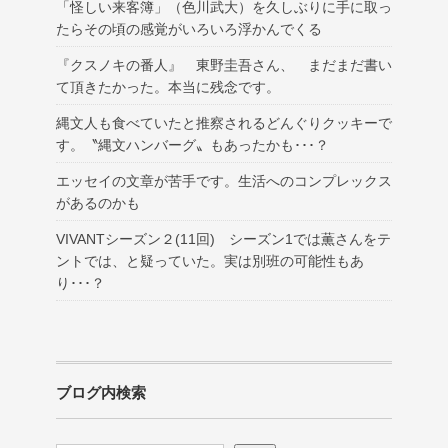
「怪しい来客簿」（色川武大）を久しぶりに手に取っ
たらその頃の感覚がいろいろ浮かんでくる
『クスノキの番人』 東野圭吾さん、 まだまだ書い
て頂きたかった。本当に残念です。
縄文人も食べていたと推察されるどんぐりクッキーで
す。〝縄文ハンバーグ〟もあったかも･･･？
エッセイの文章が苦手です。生活へのコンプレックス
があるのかも
VIVANTシーズン２(11回) シーズン1では薫さんをテ
ントでは、と疑っていた。実は別班の可能性もあ
り･･･？
ブログ内検索