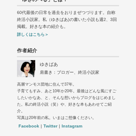
60代最後の日常を過去をおりまぜつづります。自称
終活小説家。私（ゆきばあ
)
の書いた小説も週
2
、
3
回
掲載。好きな本の紹介も。
詳しくはこちら＞
作者紹介
ゆきばあ
肩書き：ブロガー、終活小説家
高層マンモス団地に住んで37年。
子育てもすみ、あと10年か20年。最後はどんな風にすご
したいかなあ、と、そんな想いからブログをはじめまし
た。私の終活小説（笑）や、好きな本もあわせてご紹
介。
写真は20年前の私。いまはご想像ください。
Facebook
|
Twitter
|
Instagram