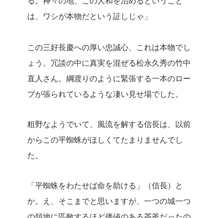
る。神々の地、この大和を治めるということ
は、ワシが本物だという証しじゃ」
この三好長慶への厚い忠誠心、これは本物でし
ょう。冗談の中に真実を混ぜる松永久秀の竹中
直人さん。綱渡りのように緊張する一本のロー
プが張られているような凄い見せ場でした。
粗野なようでいて、風流を解する信長は、以前
からこの平蜘蛛がほしくてたまりませんでし
た。
「平蜘蛛をわたせば命を助ける」（信長）と
か。え、そこまでと思いますが、一つの城一つ
の領地に匹敵するほど価値のある茶釜だったの