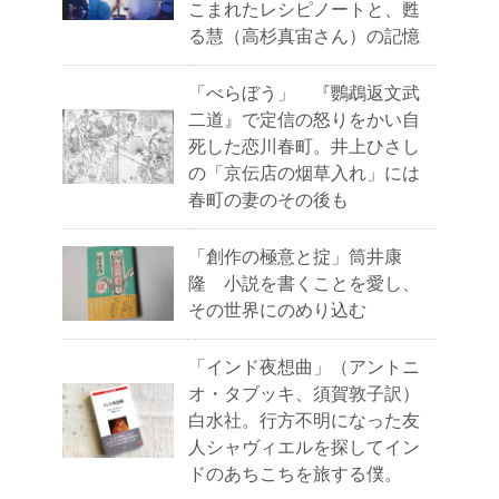
こまれたレシピノートと、甦
る慧（高杉真宙さん）の記憶
「べらぼう」 『鸚鵡返文武
二道』で定信の怒りをかい自
死した恋川春町。井上ひさし
の「京伝店の烟草入れ」には
春町の妻のその後も
「創作の極意と掟」筒井康
隆 小説を書くことを愛し、
その世界にのめり込む
「インド夜想曲」（アントニ
オ・タブッキ、須賀敦子訳）
白水社。行方不明になった友
人シャヴィエルを探してイン
ドのあちこちを旅する僕。