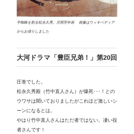
平蜘蛛を割る松永久秀。月岡芳年画 画像はウィキペディア
からお借りしました
大河ドラマ「豊臣兄弟！」第20回
圧巻でした。
松永久秀殿（竹中直人さん）が爆死･･･！との
ウワサは聞いておりましたがこれほど激しいシ
ーンになるとは。
やはり竹中直人さんはただ者ではない。凄い役
者さんです！