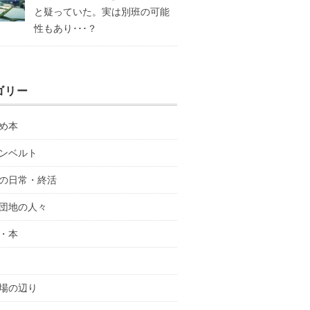
と疑っていた。実は別班の可能
性もあり･･･？
ゴリー
め本
ンベルト
の日常・終活
団地の人々
・本
場の辺り