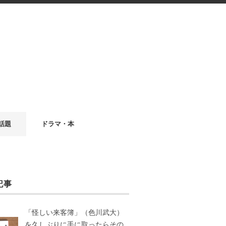
話題
ドラマ・本
記事
「怪しい来客簿」（色川武大）
を久しぶりに手に取ったらその