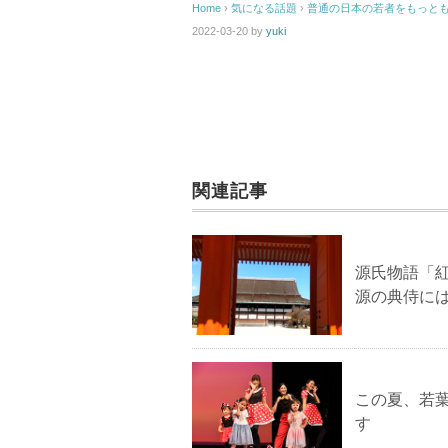
Home
›
気になる話題
›
普通の日本の若者をもっと
2022-03-20
by
yuki
関連記事
源氏物語「
源の典侍には
この夏、若
す