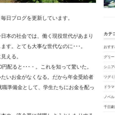
。毎日ブログを更新しています。
カテ
今日本の社会では、働く現役世代があまり
ます。とても大事な世代なのに･･･。
おすす
に見える。
グリー
0円配ると･･･・。これを知って驚いた。
シニア
いたいお金がなくなる。だから年金受給者
ツグミ
、就職準備金として、学生たちにお金を配っ
ドラマ
ノベル
。
千日劇