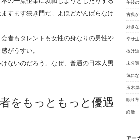
日本の一流企業に就職しようとしたりする
午後の
はますます狭き門だ。よほどがんばらなけ
古典か
好きな
司会者もタレントも女性の身なりの男性や
幸せ生
在感がうすい。
抜け道
いけないのだろう。なぜ、普通の日本人男
未分類
気にな
玉木屋
者をもっともっと優遇
眠り草
終活
アー