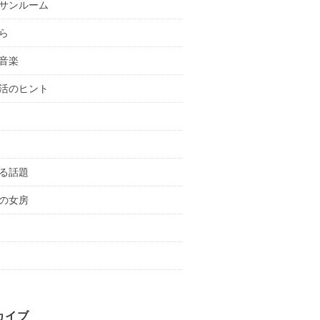
サンルーム
ら
音楽
活のヒント
る話題
の女房
カイブ