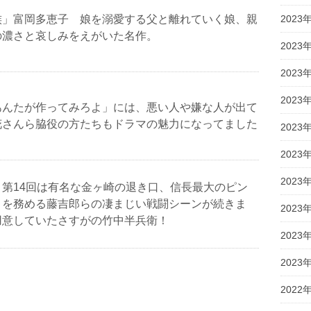
族」富岡多恵子 娘を溺愛する父と離れていく娘、親
2023
の濃さと哀しみをえがいた名作。
2023
2023
2023
あんたが作ってみろよ」には、悪い人や嫌な人が出て
花さんら脇役の方たちもドラマの魅力になってました
2023
2023
2023
」第14回は有名な金ヶ崎の退き口、信長最大のピン
りを務める藤吉郎らの凄まじい戦闘シーンが続きま
2023
用意していたさすがの竹中半兵衛！
2023
2023
2022