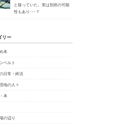
と疑っていた。実は別班の可能
性もあり･･･？
ゴリー
め本
ンベルト
の日常・終活
団地の人々
・本
場の辺り