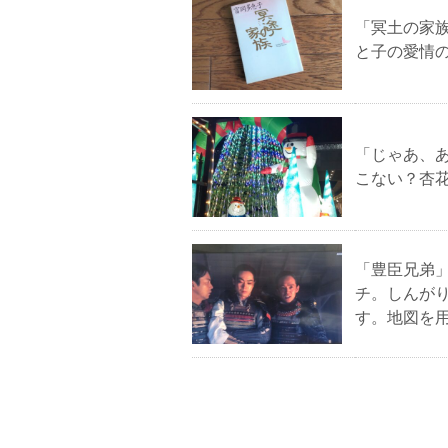
「冥土の家
と子の愛情
「じゃあ、
こない？杏
「豊臣兄弟
チ。しんが
す。地図を