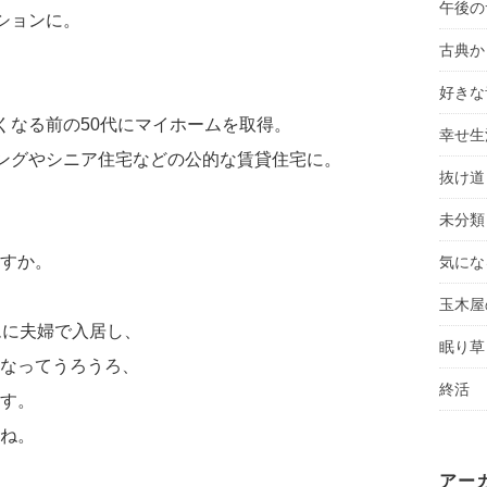
午後の
ションに。
古典か
好きな
くなる前の50代にマイホームを取得。
幸せ生
ングやシニア住宅などの公的な賃貸住宅に。
抜け道
未分類
すか。
気にな
玉木屋
ムに夫婦で入居し、
眠り草
なってうろうろ、
終活
す。
ね。
アー