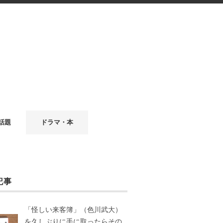
話題
ドラマ・本
記事
「怪しい来客簿」（色川武大）
を久しぶりに手に取ったらその