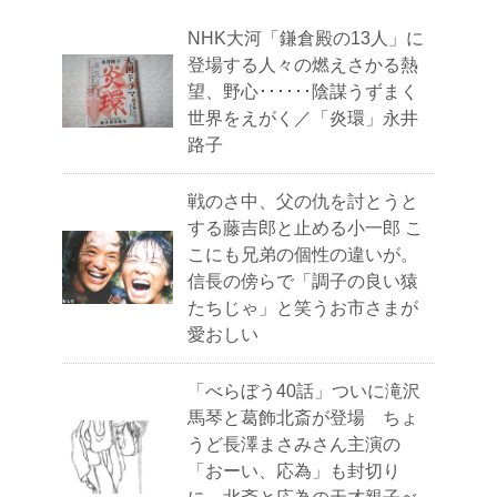
NHK大河「鎌倉殿の13人」に
登場する人々の燃えさかる熱
望、野心･･････陰謀うずまく
世界をえがく／「炎環」永井
路子
戦のさ中、父の仇を討とうと
する藤吉郎と止める小一郎 こ
こにも兄弟の個性の違いが。
信長の傍らで「調子の良い猿
たちじゃ」と笑うお市さまが
愛おしい
「べらぼう40話」ついに滝沢
馬琴と葛飾北斎が登場 ちょ
うど長澤まさみさん主演の
「おーい、応為」も封切り