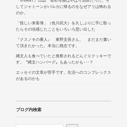
『VIVANT』12話 長野専務はやはり別班だった。そ
してジャミーンがバルカに帰るのをなぜアリは怖れる
のか。
「怪しい来客簿」（色川武大）を久しぶりに手に取っ
たらその頃感じたことをいろいろ思い出した
『クスノキの番人』 東野圭吾さん、 まだまだ書い
て頂きたかった。本当に残念です。
縄文人も食べていたと推察されるどんぐりクッキーで
す。〝縄文ハンバーグ〟もあったかも･･･？
エッセイの文章が苦手です。生活へのコンプレックス
があるのかも
ブログ内検索