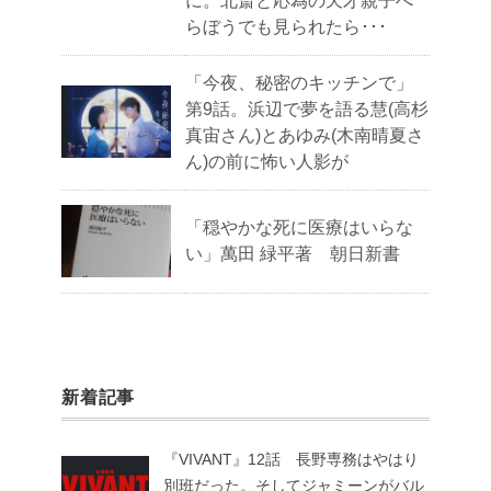
に。北斎と応為の天才親子べ
らぼうでも見られたら･･･
「今夜、秘密のキッチンで」
第9話。浜辺で夢を語る慧(高杉
真宙さん)とあゆみ(木南晴夏さ
ん)の前に怖い人影が
「穏やかな死に医療はいらな
い」萬田 緑平著 朝日新書
新着記事
『VIVANT』12話 長野専務はやはり
別班だった。そしてジャミーンがバル