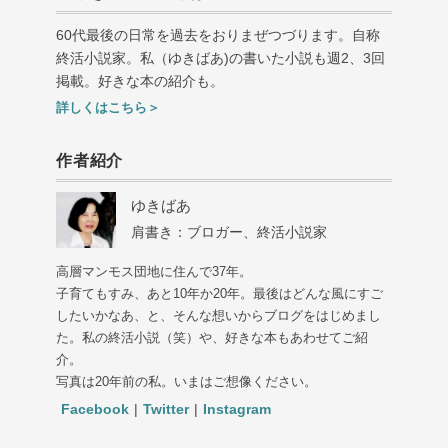
60代最後の日常を過去をおりまぜつづります。自称
終活小説家。私（ゆきばあ
)
の書いた小説も週
2
、
3
回
掲載。好きな本の紹介も。
詳しくはこちら＞
作者紹介
ゆきばあ
肩書き：ブロガー、終活小説家
高層マンモス団地に住んで37年。
子育てもすみ、あと10年か20年。最後はどんな風にすご
したいかなあ、と、そんな想いからブログをはじめまし
た。私の終活小説（笑）や、好きな本もあわせてご紹
介。
写真は20年前の私。いまはご想像ください。
Facebook
|
Twitter
|
Instagram