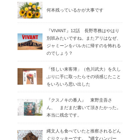
何本残っているかが大事です
『VIVANT』12話 長野専務はやはり
別班みたいですね。またアリはなぜ、
ジャミーンをバルカに帰すのを怖れる
のでしょう？
「怪しい来客簿」（色川武大）を久し
ぶりに手に取ったらその頃感じたこと
をいろいろ思い出した
『クスノキの番人』 東野圭吾さ
ん、 まだまだ書いて頂きたかった。
本当に残念です。
縄文人も食べていたと推察されるどん
ぐりクッキーです。〝縄文ハンバー