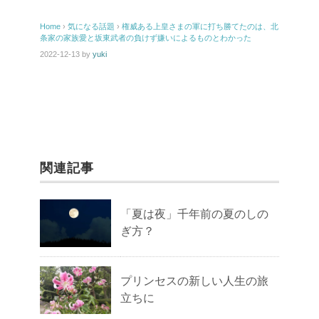
Home
›
気になる話題
›
権威ある上皇さまの軍に打ち勝てたのは、北
条家の家族愛と坂東武者の負けず嫌いによるものとわかった
2022-12-13
by
yuki
関連記事
「夏は夜」千年前の夏のしの
ぎ方？
プリンセスの新しい人生の旅
立ちに