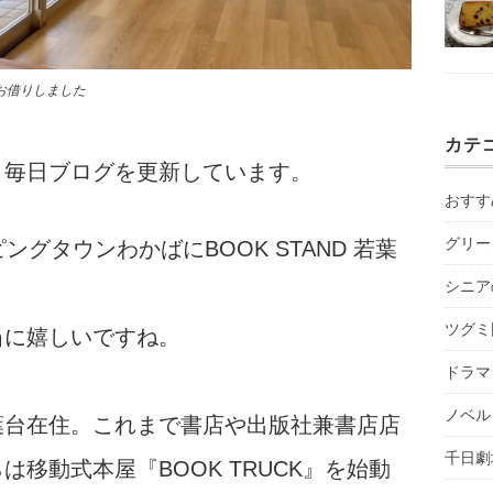
お借りしました
カテ
。毎日ブログを更新しています。
おすす
グリー
ングタウンわかばにBOOK STAND 若葉
シニア
ツグミ
当に嬉しいですね。
ドラマ
ノベル
葉台在住。これまで書店や出版社兼書店店
千日劇
移動式本屋『BOOK TRUCK』を始動