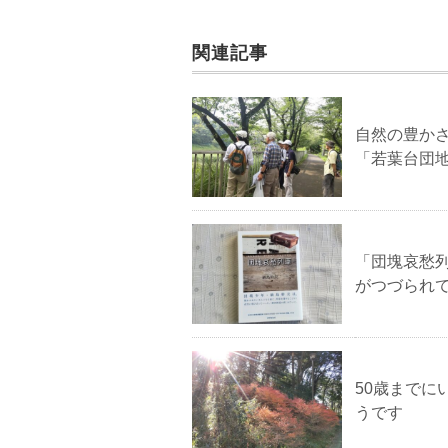
関連記事
自然の豊かさ
「若葉台団
「団塊哀愁
がつづられ
50歳まで
うです