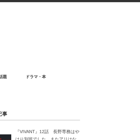
話題
ドラマ・本
記事
『VIVANT』12話 長野専務はや
はり別班でした。またアリはな