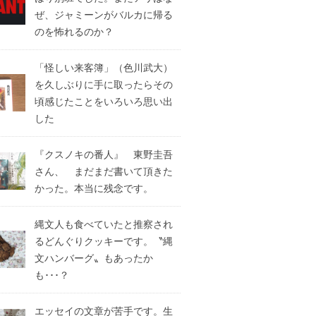
ぜ、ジャミーンがバルカに帰る
のを怖れるのか？
「怪しい来客簿」（色川武大）
を久しぶりに手に取ったらその
頃感じたことをいろいろ思い出
した
『クスノキの番人』 東野圭吾
さん、 まだまだ書いて頂きた
かった。本当に残念です。
縄文人も食べていたと推察され
るどんぐりクッキーです。〝縄
文ハンバーグ〟もあったか
も･･･？
エッセイの文章が苦手です。生