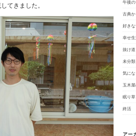
午後の
流してきました。
古典か
好きな
幸せ生
抜け道
未分類
気にな
玉木屋
眠り草
終活
アー