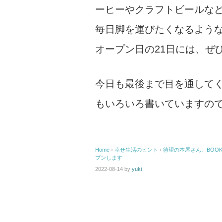
ーヒーやクラフトビールな
毎日脚を運びたくなるよう
オープン日の21日には、ぜ
今日も最後まで目を通して
もいろいろ書いていますの
Home
›
幸せ生活のヒント
›
待望の本屋さん、BOOK
プンします
2022-08-14
by
yuki