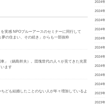
2024
2024
2024
2024
を実感 NPOブルーアースのセミナーに同行して
地 夢の住まい、その続き」からも一部抜粋
2024
2024
2024
列車」（鍋島幹夫）。団塊世代の人々が見てきた光景
2024
ています
2024
2024
にいちども結婚したことのない人が年々増加しているよ
2023
2023