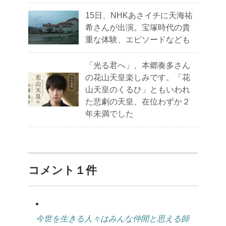
15日、NHKあさイチに天海祐
希さんが出演。宝塚時代の貴
重な体験、エピソードなども
「光る君へ」、本郷奏多さん
の花山天皇楽しみです。「花
山天皇のくるひ」ともいわれ
た悲劇の天皇、在位わずか２
年未満でした
コメント１件
今世を生きる人々はみんな仲閒と思える師