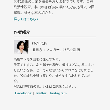
60代最後の日常を過去をおりまぜつづります。自称
終活小説家。私（ゆきばあ
)
の書いた小説も週
2
、
3
回
掲載。好きな本の紹介も。
詳しくはこちら＞
作者紹介
ゆきばあ
肩書き：ブロガー、終活小説家
高層マンモス団地に住んで37年。
子育てもすみ、あと10年か20年。最後はどんな風にすご
したいかなあ、と、そんな想いからブログをはじめまし
た。私の終活小説（笑）や、好きな本もあわせてご紹
介。
写真は20年前の私。いまはご想像ください。
Facebook
|
Twitter
|
Instagram