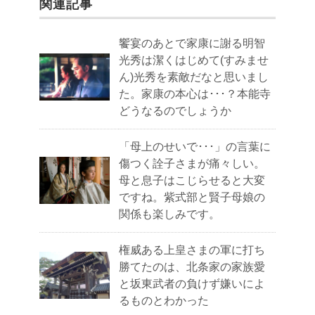
関連記事
饗宴のあとで家康に謝る明智
光秀は潔くはじめて(すみませ
ん)光秀を素敵だなと思いまし
た。家康の本心は･･･？本能寺
どうなるのでしょうか
「母上のせいで･･･」の言葉に
傷つく詮子さまが痛々しい。
母と息子はこじらせると大変
ですね。紫式部と賢子母娘の
関係も楽しみです。
権威ある上皇さまの軍に打ち
勝てたのは、北条家の家族愛
と坂東武者の負けず嫌いによ
るものとわかった