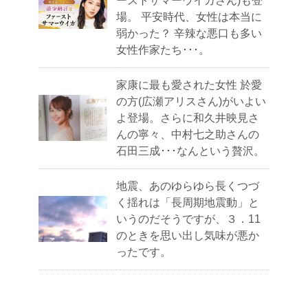
ーストサマーウイカさん)も登
場。 平安時代、女性は本当に
弱かった？ 辛辣な悪口も多い
女性作家たち･･･。
家康に最も愛された女性 於愛
の方(広瀬アリスさん)がいよい
よ登場。さらに和久井映見さ
んの寧々、中村七之助さんの
石田三成･･･なんという贅沢。
地震、あのゆらゆら長くつづ
く揺れは「長周期地震動」と
いうのだそうですが、３．11
のときを思い出し気味が悪か
ったです。