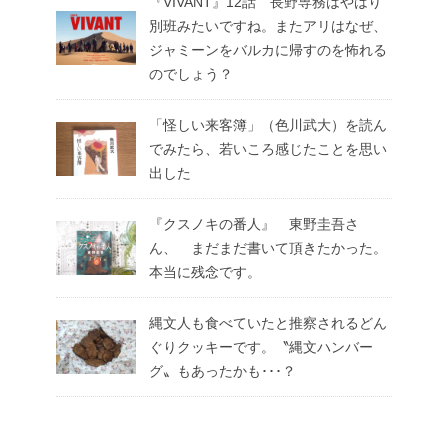
『VIVANT』12話 長野専務はやはり
別班みたいですね。またアリはなぜ、
ジャミーンをバルカに帰すのを怖れる
のでしょう？
「怪しい来客簿」（色川武大）を読ん
でみたら、若いころ感じたことを思い
出した
『クスノキの番人』 東野圭吾さ
ん、 まだまだ書いて頂きたかった。
本当に残念です。
縄文人も食べていたと推察されるどん
ぐりクッキーです。〝縄文ハンバー
グ〟もあったかも･･･？