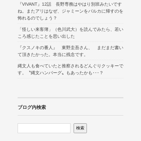
『VIVANT』12話 長野専務はやはり別班みたいです
ね。またアリはなぜ、ジャミーンをバルカに帰すのを
怖れるのでしょう？
「怪しい来客簿」（色川武大）を読んでみたら、若い
ころ感じたことを思い出した
『クスノキの番人』 東野圭吾さん、 まだまだ書い
て頂きたかった。本当に残念です。
縄文人も食べていたと推察されるどんぐりクッキーで
す。〝縄文ハンバーグ〟もあったかも･･･？
ブログ内検索
検索
検索