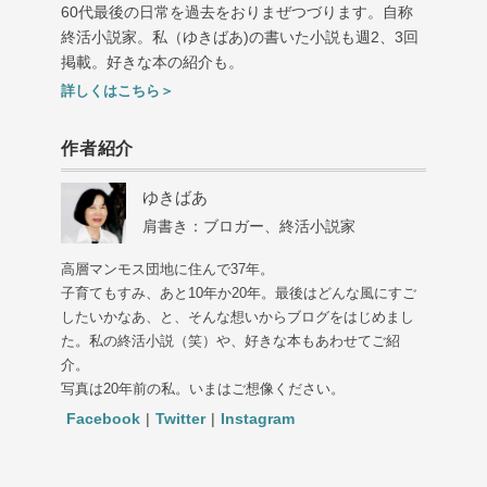
60代最後の日常を過去をおりまぜつづります。自称
終活小説家。私（ゆきばあ
)
の書いた小説も週
2
、
3
回
掲載。好きな本の紹介も。
詳しくはこちら＞
作者紹介
ゆきばあ
肩書き：ブロガー、終活小説家
高層マンモス団地に住んで37年。
子育てもすみ、あと10年か20年。最後はどんな風にすご
したいかなあ、と、そんな想いからブログをはじめまし
た。私の終活小説（笑）や、好きな本もあわせてご紹
介。
写真は20年前の私。いまはご想像ください。
Facebook
|
Twitter
|
Instagram