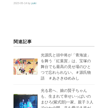
2023-05-14
by
yuki
関連記事
光源氏と頭中将が「青海波」
を舞う「紅葉賀」は、宝塚の
舞台でも最高の見せ場のひと
つで忘れられない。＃源氏物
語 ＃あさきゆめみし
光る君へ、娘の賢子ちゃん
も、生まれて幸せいっぱいの
まひろ(紫式部)一家。親子３人
でつかの間、月を愛でる姿が