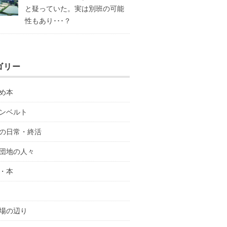
と疑っていた。実は別班の可能
性もあり･･･？
ゴリー
め本
ンベルト
の日常・終活
団地の人々
・本
場の辺り