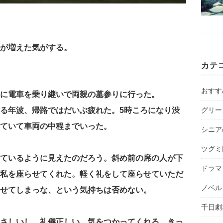
が増えた気がする。
カテ
おすす
に電車を乗り継いで両親の墓参りに行った。
る年波、帰路ではだいぶ疲れた。5時ころになり渋
グリー
ていて車両の中程までいった。
シニア
ツグミ
ているように見えたのだろう。斜め前の席の人が下
ドラマ
私を座らせてくれた。軽く礼をして座らせていただ
ノベル
せてしまっな、という気持ちは否めない。
千日劇
さしいし、礼儀正しい。気をつかってくれる。きっ