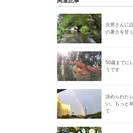
関連記事
次男さんに
の暑さを甘く
50歳まで
うです
決められた
い。もっと
て