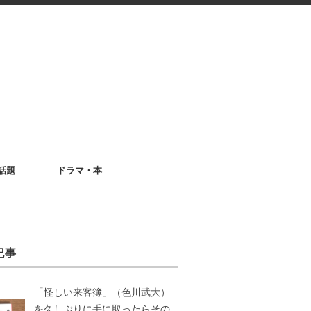
話題
ドラマ・本
記事
「怪しい来客簿」（色川武大）
を久しぶりに手に取ったらその