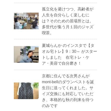
孤立化を避けつつ、高齢者が
人生を自分らしく楽しむに
は？そのための居場所とは。
多世代が集う月１回のジャズ
喫茶。
夏城らんか のインスタで【タ
オル宅トレ】9：30～ がスター
トしました 在宅トレ・ケ
ア・美容で自分磨き！
京都に住んでる次男さんが
mont-bellのダウンベストを誕
生日に送ってくれました。サ
イズ交換にも対応していただ
き、本格的な秋の到来を待つ
のみです