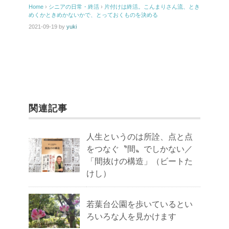
Home
›
シニアの日常・終活
›
片付けは終活。こんまりさん流、とき
めくかときめかないかで、とっておくものを決める
2021-09-19
by
yuki
関連記事
人生というのは所詮、点と点
をつなぐ〝間〟でしかない／
「間抜けの構造」（ビートた
けし）
若葉台公園を歩いているとい
ろいろな人を見かけます