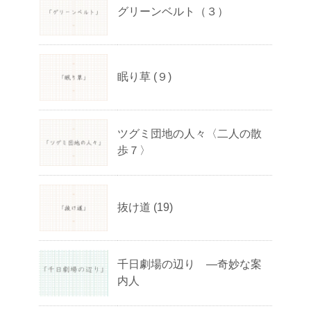
グリーンベルト（３）
眠り草 (９)
ツグミ団地の人々〈二人の散
歩７〉
抜け道 (19)
千日劇場の辺り ―奇妙な案
内人