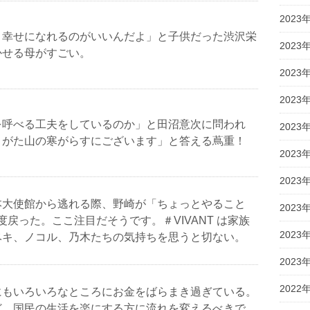
2023
、幸せになれるのがいいんだよ」と子供だった渋沢栄
2023
かせる母がすごい。
2023
2023
を呼べる工夫をしているのか」と田沼意次に問われ
2023
りがた山の寒がらすにございます」と答える蔦重！
2023
2023
本大使館から逃れる際、野崎が「ちょっとやること
2023
一度戻った。ここ注目だそうです。＃VIVANT は家族
2023
ベキ、ノコル、乃木たちの気持ちを思うと切ない。
2023
2022
にもいろいろなところにお金をばらまき過ぎている。
ど、国民の生活を楽にする方に流れを変えるべきで