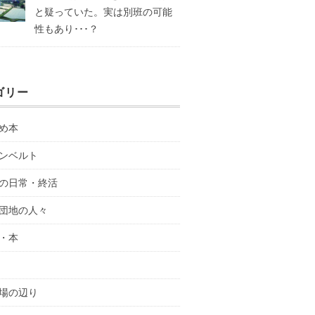
と疑っていた。実は別班の可能
性もあり･･･？
ゴリー
め本
ンベルト
の日常・終活
団地の人々
・本
場の辺り