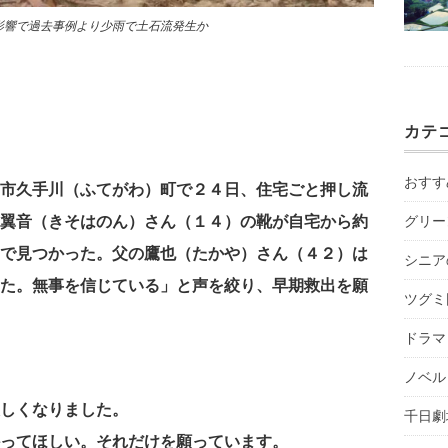
震影響で過去事例より少雨で土石流発生か
カテ
おすす
市久手川（ふてがわ）町で２４日、住宅ごと押し流
翼音（きそはのん）さん（１４）の靴が自宅から約
グリー
で見つかった。父の鷹也（たかや）さん（４２）は
シニア
た。無事を信じている」と声を絞り、早期救出を願
ツグミ
ドラマ
ノベル
しくなりました。
千日劇
ってほしい。それだけを願っています。