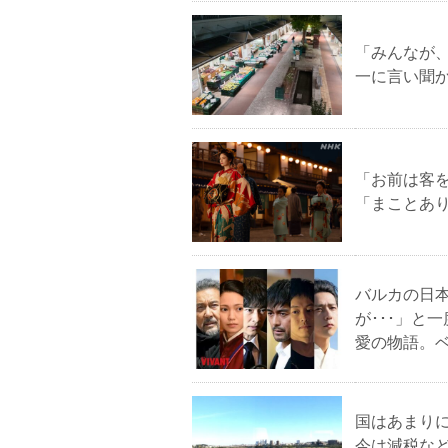
「みんなが
一に言い聞
「お前は客
「まことあ
バルカの日
が･･･」と
愛の物語。
国はあまり
今は減税な