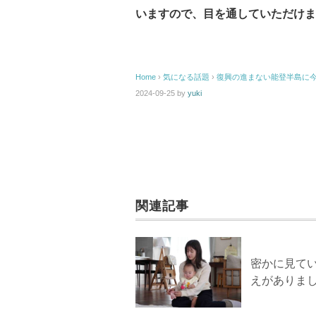
いますので、目を通していただけま
Home
›
気になる話題
›
復興の進まない能登半島に
2024-09-25
by
yuki
関連記事
密かに見て
えがありま