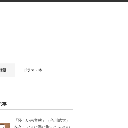
話題
ドラマ・本
記事
「怪しい来客簿」（色川武大）
を久しぶりに手に取ったらその