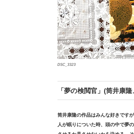
DSC_3323
「夢の検閲官」(筒井康隆
筒井康隆の作品はみんな好きですが
人が眠りについた時、頭の中で夢の