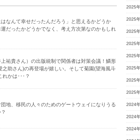
2025
2025
生はなんて幸せだったんだろう」と思えるかどうか
幸運だったかどうかでなく、考え方次第なのかもしれ
2025
2025
2025
井上祐貴さん）の出版統制で関係者は対策会議！鱗形
2025
愛之助さん)の再登場が嬉しい。そして菊園(望海風斗
これかは･･･？
2025
2025
む団地、移民の人々のためのゲートウェイになりうる
2024
か？
2024
2024