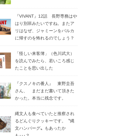
『VIVANT』12話 長野専務はや
はり別班みたいですね。またア
リはなぜ、ジャミーンをバルカ
に帰すのを怖れるのでしょう？
「怪しい来客簿」（色川武大）
を読んでみたら、若いころ感じ
たことを思い出した
『クスノキの番人』 東野圭吾
さん、 まだまだ書いて頂きた
かった。本当に残念です。
縄文人も食べていたと推察され
るどんぐりクッキーです。〝縄
文ハンバーグ〟もあったか
も･･･？