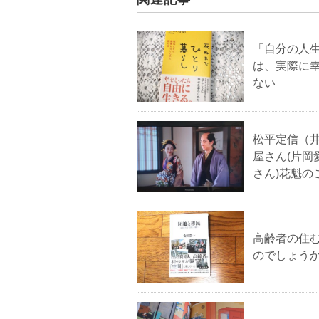
「自分の人
は、実際に
ない
松平定信（
屋さん(片岡
さん)花魁の
高齢者の住
のでしょう