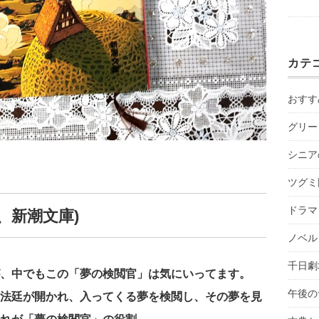
カテ
おすす
グリー
シニア
ツグミ
ドラマ
、新潮文庫)
ノベル
千日劇
、中でもこの「夢の検閲官」は気にいってます。
午後の
法廷が開かれ、入ってくる夢を検閲し、その夢を見