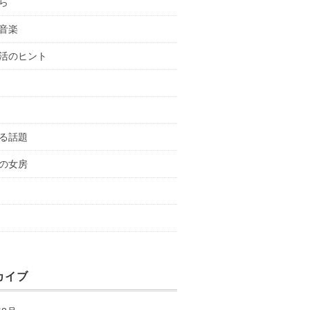
ら
音楽
活のヒント
る話題
の女房
カイブ