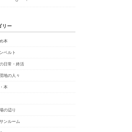
ゴリー
め本
ンベルト
の日常・終活
団地の人々
・本
場の辺り
サンルーム