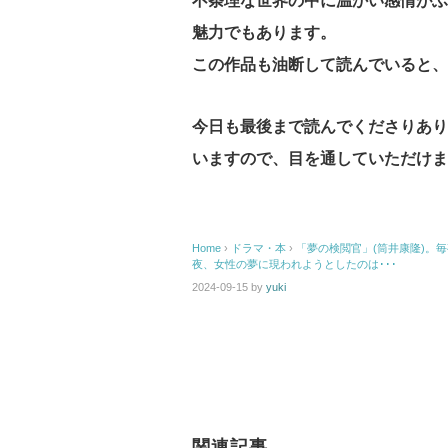
不条理な世界の中に温かい感情がふ
魅力でもあります。
この作品も油断して読んでいると、
今日も最後まで読んでくださりあり
いますので、目を通していただけま
Home
›
ドラマ・本
›
「夢の検閲官」(筒井康隆)。
夜、女性の夢に現われようとしたのは･･･
2024-09-15
by
yuki
関連記事