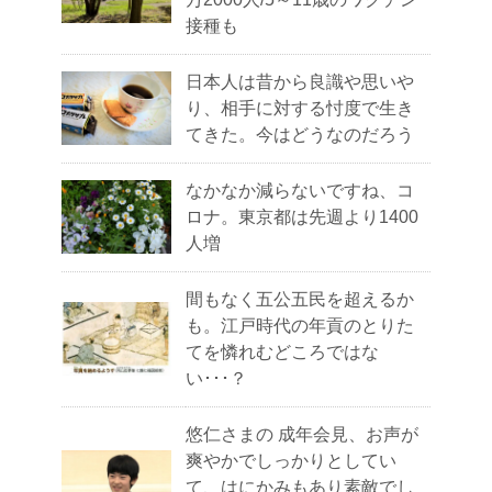
接種も
日本人は昔から良識や思いや
り、相手に対する忖度で生き
てきた。今はどうなのだろう
なかなか減らないですね、コ
ロナ。東京都は先週より1400
人増
間もなく五公五民を超えるか
も。江戸時代の年貢のとりた
てを憐れむどころではな
い･･･？
悠仁さまの 成年会見、お声が
爽やかでしっかりとしてい
て、はにかみもあり素敵でし