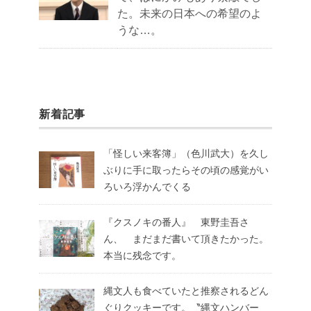
た。未来の日本への希望のよ
うな…。
新着記事
「怪しい来客簿」（色川武大）を久し
ぶりに手に取ったらその頃の感覚がい
ろいろ浮かんでくる
『クスノキの番人』 東野圭吾さ
ん、 まだまだ書いて頂きたかった。
本当に残念です。
縄文人も食べていたと推察されるどん
ぐりクッキーです。〝縄文ハンバー