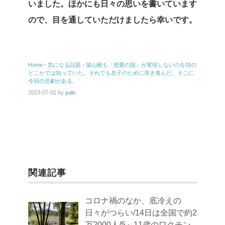
いました。ほかにも日々の思いを書いています
ので、目を通していただけましたら幸いです。
Home
›
気になる話題
›
築山殿も「慈愛の国」が実現しないのを頭の
どこかでは知っていた。それでも息子のために突き進んだ。そこに
今回の悲劇がある。
2023-07-02
by
yuki
関連記事
コロナ禍のなか、底冷えの
日々がつらい/14日は全国で約2
万2000人/5～11歳のワクチン