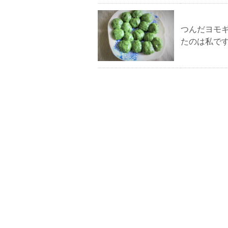
つんだヨモ
たのは私で