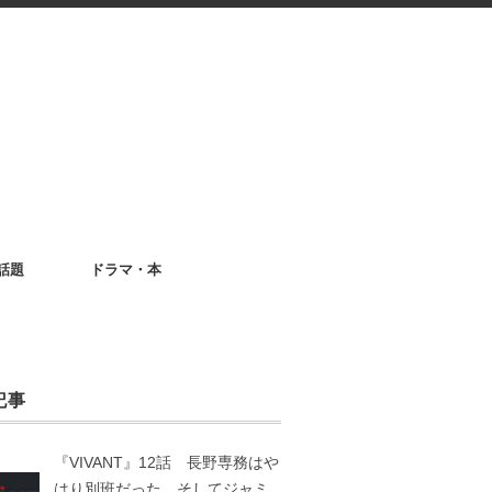
話題
ドラマ・本
記事
『VIVANT』12話 長野専務はや
はり別班だった。そしてジャミ