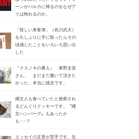
ーンがバルカに帰るのをなぜア
リは怖れるのか。
「怪しい来客簿」（色川武大）
を久しぶりに手に取ったらその
頃感じたことをいろいろ思い出
した
『クスノキの番人』 東野圭吾
さん、 まだまだ書いて頂きた
かった。本当に残念です。
縄文人も食べていたと推察され
るどんぐりクッキーです。〝縄
文ハンバーグ〟もあったか
も･･･？
エッセイの文章が苦手です。生