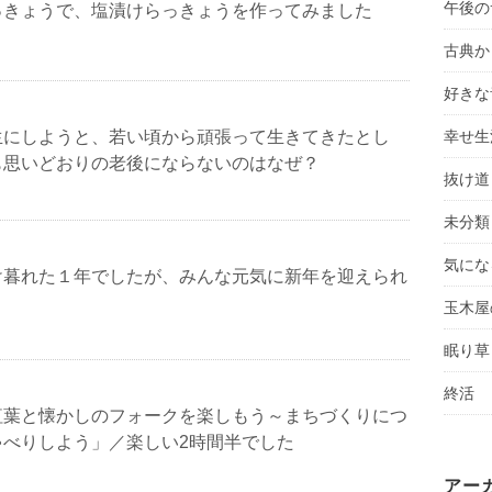
午後の
っきょうで、塩漬けらっきょうを作ってみました
古典か
好きな
生にしようと、若い頃から頑張って生きてきたとし
幸せ生
も思いどおりの老後にならないのはなぜ？
抜け道
未分類
気にな
け暮れた１年でしたが、みんな元気に新年を迎えられ
。
玉木屋
眠り草
終活
紅葉と懐かしのフォークを楽しもう～まちづくりにつ
ゃべりしよう」／楽しい2時間半でした
アー