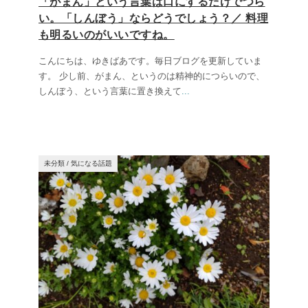
「がまん」という言葉は口にするだけでつら
い。「しんぼう」ならどうでしょう？／ 料理
も明るいのがいいですね。
こんにちは、ゆきばあです。毎日ブログを更新していま
す。 少し前、がまん、というのは精神的につらいので、
しんぼう、という言葉に置き換えて
...
未分類
/
気になる話題