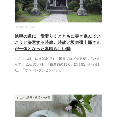
2022年09月26日
絶望の道に、愛妻りくとともに突き進んでい
こうと決意する時政。時政と坂東彌十郎さん
が一体となった素晴らしい瞬
こんにちは、ゆきばあです。毎日ブログを更新していま
らす。 25日の大河、「鎌倉殿の13人」には驚かされまし
た。「オンベレブンビンバ」と
...
シニアの日常・終活
/
未分類