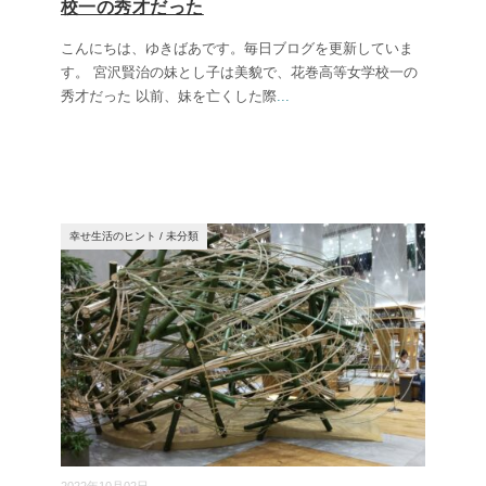
校一の秀才だった
こんにちは、ゆきばあです。毎日ブログを更新していま
す。 宮沢賢治の妹とし子は美貌で、花巻高等女学校一の
秀才だった 以前、妹を亡くした際
...
幸せ生活のヒント
/
未分類