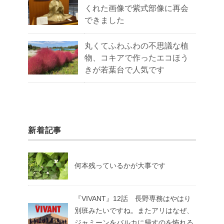
くれた画像で紫式部像に再会
できました
丸くてふわふわの不思議な植
物、コキアで作ったエコほう
きが若葉台で人気です
新着記事
何本残っているかが大事です
『VIVANT』12話 長野専務はやはり
別班みたいですね。またアリはなぜ、
ジャミーンをバルカに帰すのを怖れる