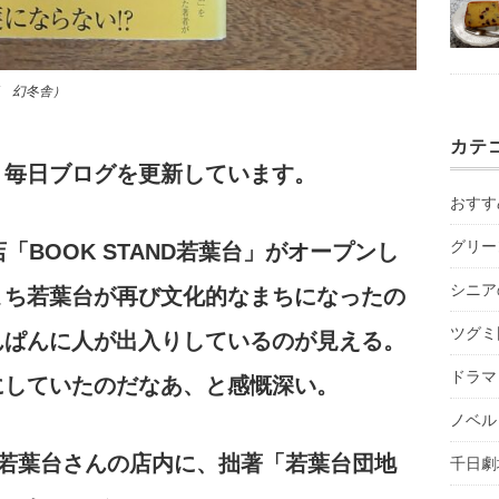
江 幻冬舎）
カテ
。毎日ブログを更新しています。
おすす
グリー
「BOOK STAND若葉台」がオープンし
シニア
まち若葉台が再び文化的なまちになったの
ツグミ
んぱんに人が出入りしているのが見える。
ドラマ
にしていたのだなあ、と感慨深い。
ノベル
ND若葉台さんの店内に、拙著「若葉台団地
千日劇