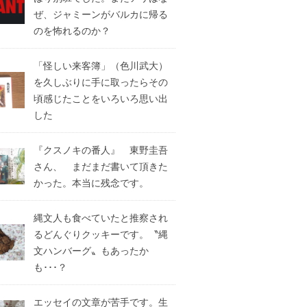
ぜ、ジャミーンがバルカに帰る
のを怖れるのか？
「怪しい来客簿」（色川武大）
を久しぶりに手に取ったらその
頃感じたことをいろいろ思い出
した
『クスノキの番人』 東野圭吾
さん、 まだまだ書いて頂きた
かった。本当に残念です。
縄文人も食べていたと推察され
るどんぐりクッキーです。〝縄
文ハンバーグ〟もあったか
も･･･？
エッセイの文章が苦手です。生