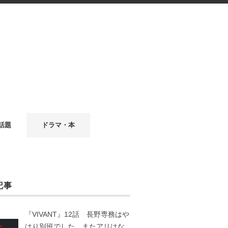
話題
ドラマ・本
記事
『VIVANT』12話 長野専務はや
はり別班でした。またアリはな