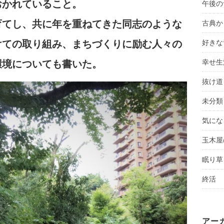
おかれていること。
午後の
育てし、共に年を重ねてきた同志のような
古典か
けての取り組み、まちづくりに励む人々の
好きな
幸せ生
環境についても書いた。
抜け道
未分類
気にな
玉木屋
眠り草
終活
アー