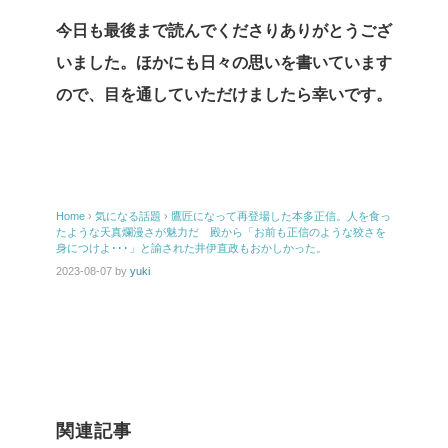
今日も最後まで読んでくださりありがとうござ
いました。ほかにも日々の思いを書いています
ので、目を通していただけましたら幸いです。
Home
›
気になる話題
›
鷹匠になって再登場した本多正信。人を食っ
たような天真爛漫さが魅力だ 殿から「お前も正信のような狡さを
身につけよ･･･」と諭された井伊直政もおかしかった。
2023-08-07
by
yuki
関連記事