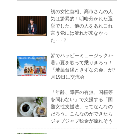
初の女性首相、高市さんの人
気は驚異的！明暗分かれた選
挙でした。他の人をあれこれ
言う党には流れが来なかっ
た･･･？
皆でハッピーミュージック♪～
暑い夏を歌って乗りきろう！
「若葉台縁ときずなの会」が7
月19日に交流会
「年齢、障害の有無、国籍等
を問わない」で支援する「困
難女性支援法」ってなんなの
だろう。こんなのができたら
ジャブジャブ税金が流れそう