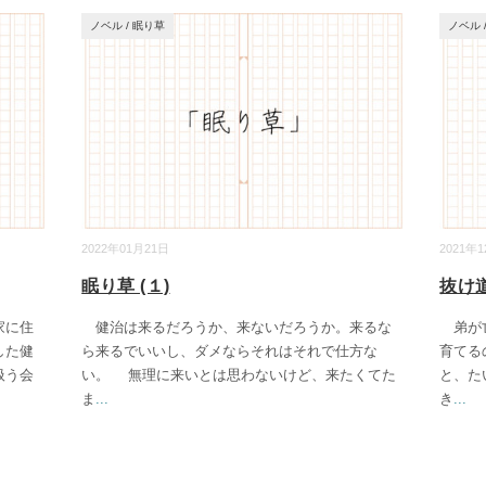
ノベル
/
眠り草
ノベル
2022年01月21日
2021年
眠り草 (１)
抜け道 
家に住
健治は来るだろうか、来ないだろうか。来るな
弟が亡
した健
ら来るでいいし、ダメならそれはそれで仕方な
育てる
扱う会
い。 無理に来いとは思わないけど、来たくてた
と、た
ま
...
き
...