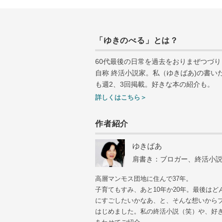
「ゆきのべる」とは？
60代最後の日常を過去をおりまぜつづり
自称 終活小説家。私（ゆきばあ
)
の書い
も週
2
、
3
回掲載。好きな本の紹介も。
詳しくはこちら＞
作者紹介
ゆきばあ
肩書き：ブロガー、終活小
高層マンモス団地に住んで37年。
子育てもすみ、あと10年か20年。最後はど
にすごしたいかなあ、と、そんな想いから
はじめました。私の終活小説（笑）や、好