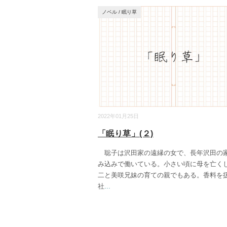
ノベル
/
眠り草
2022年01月25日
「眠り草」(２)
聡子は沢田家の遠縁の女で、長年沢田の
み込みで働いている。小さい頃に母を亡く
二と美咲兄妹の育ての親でもある。香料を
社
...