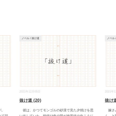
ノベル
/
抜け道
ノベル
2021年12月05日
2021年
抜け道 (20)
抜け道 
だが。
彼は、かつてモンゴルの砂漠で見た夕焼けを思
嫁さん
れて回
い出していた。鉄錆び色の陽が地平線の向こうに
ん、と