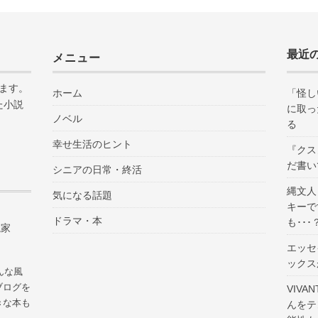
最近
メニュー
ます。
ホーム
「怪し
た小説
に取っ
ノベル
る
幸せ生活のヒント
『クス
だ書い
シニアの日常・終活
縄文人
気になる話題
キーで
ドラマ・本
も･･･
説家
エッセ
ックス
んな風
ブログを
VIV
きな本も
んをテ