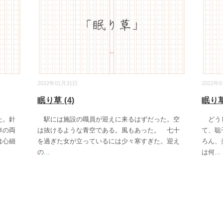
2022年01月31日
2022年
眠り草 (4)
眠り草 
た。針
駅には施設の職員が迎えに来るはずだった。空
どうし
車の両
は抜けるような青空である。風もあった。 七十
て、聡
は心細
を過ぎた女が立っているには少々寒すぎた。迎え
ろん、
の
...
は何
...