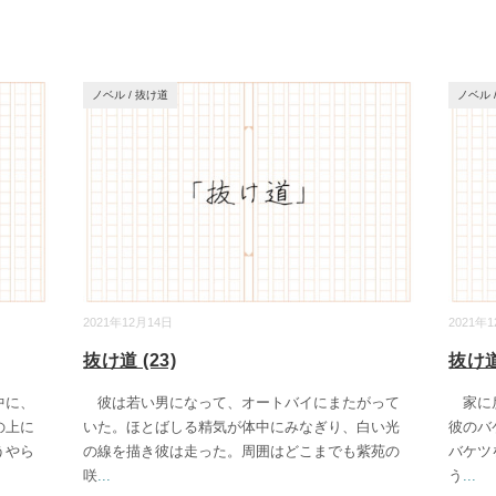
ノベル
/
抜け道
ノベル
2021年12月14日
2021年
抜け道 (23)
抜け道 
中に、
彼は若い男になって、オートバイにまたがって
家に戻
の上に
いた。ほとばしる精気が体中にみなぎり、白い光
彼のバ
うやら
の線を描き彼は走った。周囲はどこまでも紫苑の
バケツ
咲
...
う
...