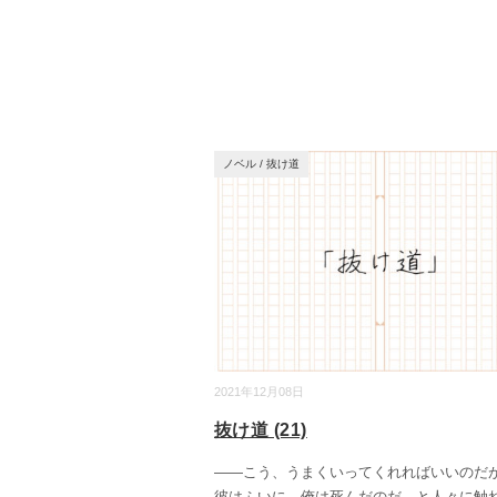
ノベル
/
抜け道
2021年12月08日
抜け道 (21)
――こう、うまくいってくれればいいの
彼はふいに、俺は死んだのだ、と人々に触