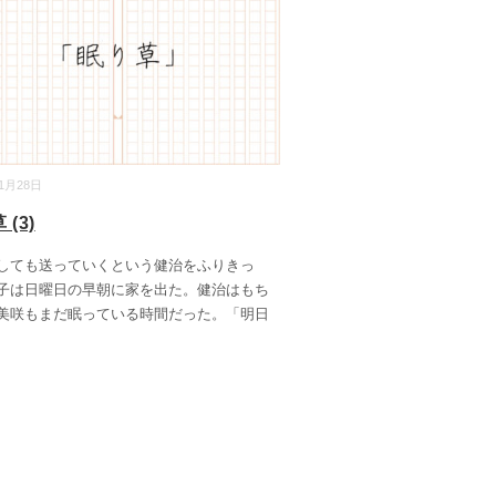
01月28日
(3)
ても送っていくという健治をふりきっ
子は日曜日の早朝に家を出た。健治はもち
美咲もまだ眠っている時間だった。「明日