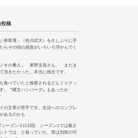
の投稿
い来客簿」（色川武大）を久しぶりに手
たらその頃の感覚がいろいろ浮かんでく
ノキの番人』 東野圭吾さん、 まだま
て頂きたかった。本当に残念です。
も食べていたと推察されるどんぐりクッ
す。〝縄文ハンバーグ〟もあったか
？
イの文章が苦手です。生活へのコンプレ
があるのかも
ANTシーズン２(11回) シーズン1では薫さ
ントでは、と疑っていた。実は別班の可