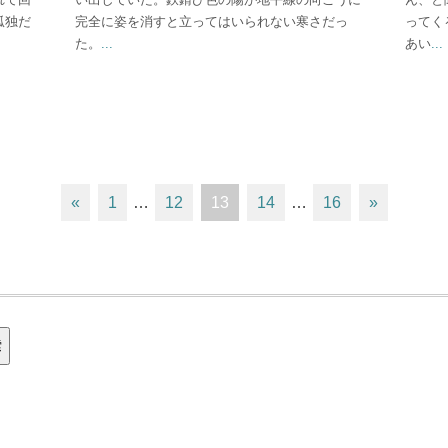
孤独だ
完全に姿を消すと立ってはいられない寒さだっ
ってく
た。
...
あい
...
«
1
…
12
13
14
…
16
»
索