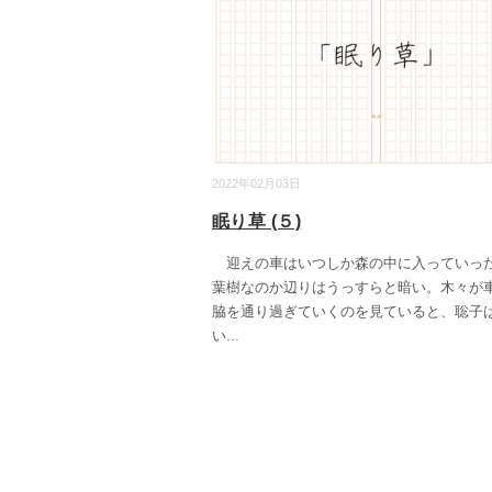
2022年02月03日
眠り草 (５)
迎えの車はいつしか森の中に入っていっ
葉樹なのか辺りはうっすらと暗い。木々が
脇を通り過ぎていくのを見ていると、聡子
い
...