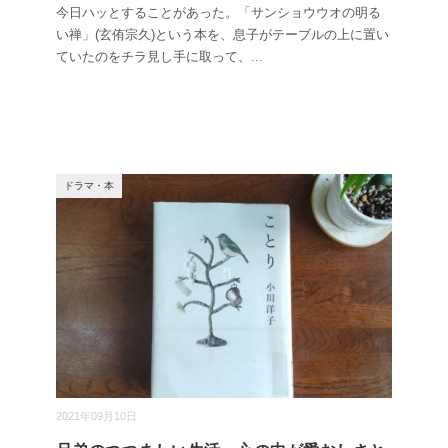
今日ハッとすることがあった。「サンショウウオの明る
い禅」(玄侑宗久)という本を、息子がテーブルの上に置い
ていたのをチラ見し手に取って、
...
ドラマ・本
2021年09月10日