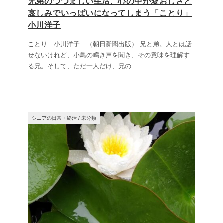
兄弟のつつましい生活、心の中が愛おしさと
哀しみでいっぱいになってしまう「ことり」
小川洋子
ことり 小川洋子 （朝日新聞出版） 兄と弟。人とは話
せないけれど、小鳥の鳴き声を聞き、その意味を理解す
る兄。そして、ただ一人だけ、兄の
...
シニアの日常・終活
/
未分類