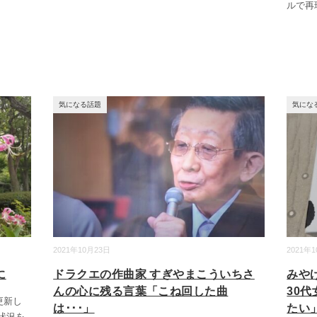
ルで再
気になる話題
気にな
2021年10月23日
2021年
に
ドラクエの作曲家 すぎやまこういちさ
みや
んの心に残る言葉「こね回した曲
30
更新し
は･･･」
たい
状況を