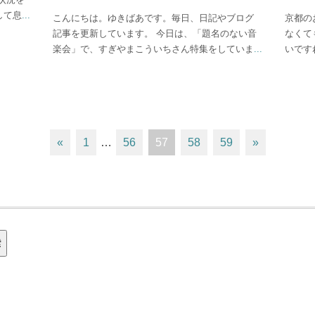
して息
...
こんにちは。ゆきばあです。毎日、日記やブログ
京都の
記事を更新しています。 今日は、「題名のない音
なくて
楽会」で、すぎやまこういちさん特集をしていま
...
いです
«
1
…
56
57
58
59
»
索