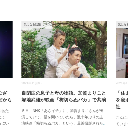
気になる話題
気にな
2021年11月05日
2021年
ござ
自閉症の息子と母の物語。加賀まりこと
「住
ばから
塚地武雄が映画「梅切らぬバカ」で共演
を段
社
のあた
５日、NHK「あさイチ」に、加賀まりこさんが出
立て
演していて、話を聞いていたら、数十年ぶりの主
こんに
らにい
演映画「梅切らぬバカ」という、最近撮影された
...
ていま