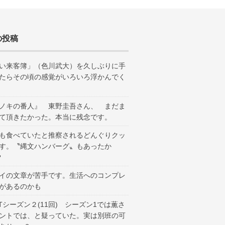
の投稿
い来客簿」（色川武大）を久しぶりに手
たらその頃の感覚がいろいろ浮かんでく
ノキの番人』 東野圭吾さん、 まだま
て頂きたかった。本当に残念です。
も食べていたと推察されるどんぐりクッ
す。〝縄文ハンバーグ〟もあったか
？
イの文章が苦手です。生活へのコンプレ
があるのかも
ANTシーズン２(11回) シーズン1では薫さ
ントでは、と疑っていた。実は別班の可