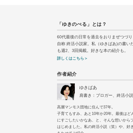
「ゆきのべる」とは？
60代最後の日常を過去をおりまぜつづり
自称 終活小説家。私（ゆきばあ
)
の書い
も週
2
、
3
回掲載。好きな本の紹介も。
詳しくはこちら＞
作者紹介
ゆきばあ
肩書き：ブロガー、終活小
高層マンモス団地に住んで37年。
子育てもすみ、あと10年か20年。最後はど
にすごしたいかなあ、と、そんな想いから
はじめました。私の終活小説（笑）や、好