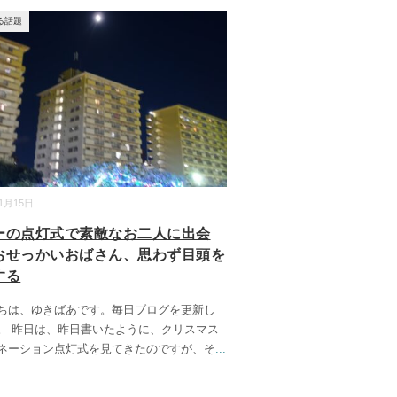
る話題
11月15日
ーの点灯式で素敵なお二人に出会
おせっかいおばさん、思わず目頭を
する
ちは、ゆきばあです。毎日ブログを更新し
。 昨日は、昨日書いたように、クリスマス
ネーション点灯式を見てきたのですが、そ
...