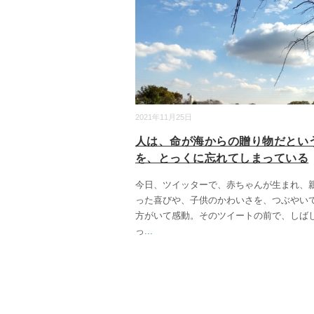
2021年11月25日
人は、命が海からの贈り物だとい
を、とっくに忘れてしまっている
今日、ツイッターで、赤ちゃんが生まれ、
った喜びや、子供のかわいさを、つぶやい
方がいて感動。そのツイートの前で、しば
っ
...