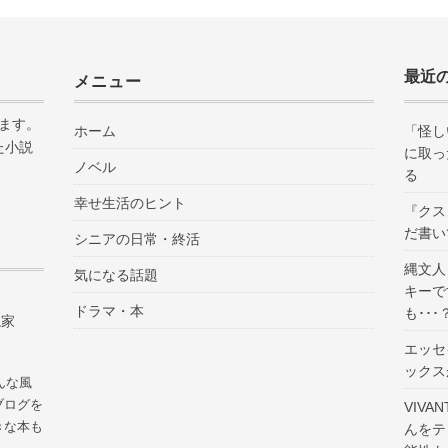
最近
メニュー
ます。
ホーム
「怪し
た小説
に取っ
ノベル
る
幸せ生活のヒント
『クス
だ書い
シニアの日常・終活
縄文人
気になる話題
キーで
ドラマ・本
も･･･
説家
エッセ
ックス
んな風
ブログを
VIV
きな本も
んをテ