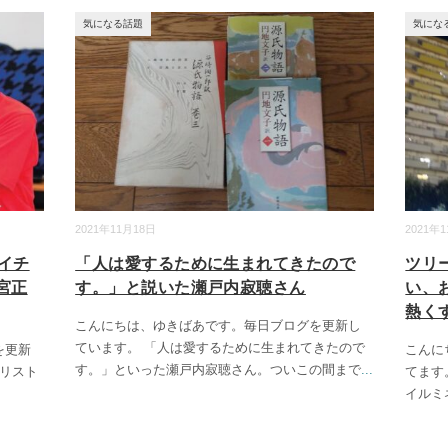
気になる話題
気にな
2021年11月18日
2021年
イチ
「人は愛するために生まれてきたので
ツリ
宮正
す。」と説いた瀬戸内寂聴さん
い、
熱く
こんにちは、ゆきばあです。毎日ブログを更新し
ています。 「人は愛するために生まれてきたので
を更新
こんに
す。」といった瀬戸内寂聴さん。ついこの間まで
...
ェリスト
てます
イルミ