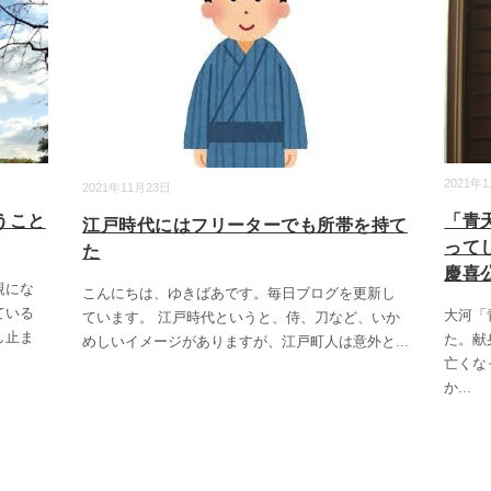
2021年
2021年11月23日
うこと
「青
江戸時代にはフリーターでも所帯を持て
って
た
慶喜公
親にな
こんにちは、ゆきばあです。毎日ブログを更新し
ている
大河「
ています。 江戸時代というと、侍、刀など、いか
し止ま
た。献
めしいイメージがありますが、江戸町人は意外と
...
亡くな
か
...