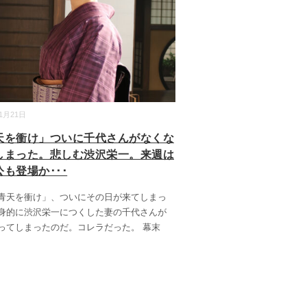
11月21日
天を衝け」ついに千代さんがなくな
しまった。悲しむ渋沢栄一。来週は
も登場か･･･
青天を衝け」、ついにその日が来てしまっ
身的に渋沢栄一につくした妻の千代さんが
ってしまったのだ。コレラだった。 幕末