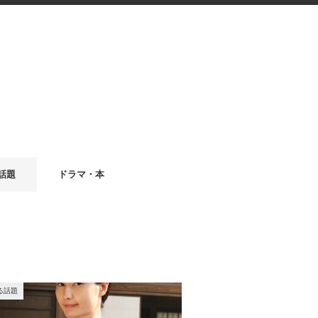
話題
ドラマ・本
る話題