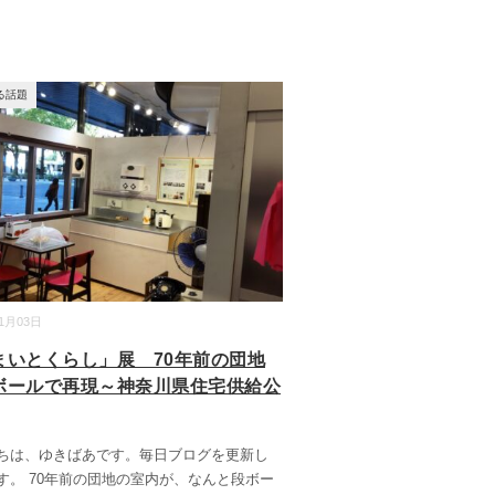
る話題
11月03日
まいとくらし」展 70年前の団地
ボールで再現～神奈川県住宅供給公
ちは、ゆきばあです。毎日ブログを更新し
す。 70年前の団地の室内が、なんと段ボー