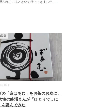
現されているときいて行ってきました。
...
る話題
10月18日
げの「京ばあむ」をお茶のお友に、
代女性の終活まんが「ひとりでしに
」を読んでみた