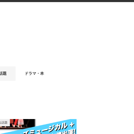
話題
ドラマ・本
る話題