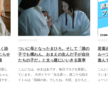
2024年07月14日
2024年
つく詮
ついに母となったまひろ。そして「誰の
若葉
じらせ
子でも構わん、おまえの生んだ子が自分
ルー
娘
たちの子だ」と太っ腹にいいきる宣孝
進ん
更新し
こんにちは、ゆきばあです。毎日ブログを更新し
こんに
ちゃん
ています。 大河ドラマ「光る君へ」第二十七回タ
ていま
場です
...
イトルは「宿縁の命」でしたね。今回、まひろと
...
ュージ