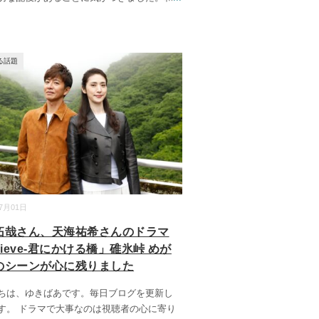
る話題
07月01日
拓哉さん、天海祐希さんのドラマ
lieve-君にかける橋」碓氷峠 めが
のシーンが心に残りました
ちは、ゆきばあです。毎日ブログを更新し
す。 ドラマで大事なのは視聴者の心に寄り