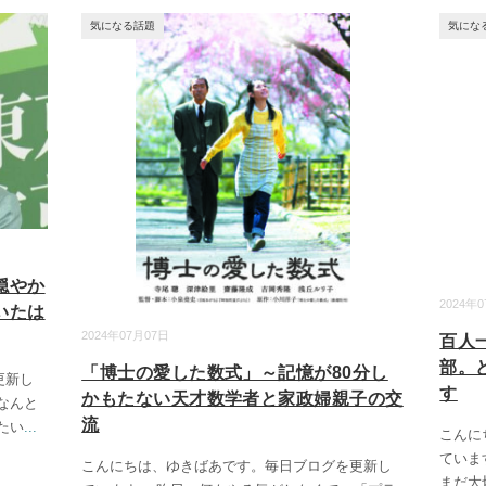
気になる話題
気にな
穏やか
2024年
いたは
2024年07月07日
百人
部。
「博士の愛した数式」～記憶が80分し
更新し
す
かもたない天才数学者と家政婦親子の交
なんと
流
たい
...
こんに
ていま
こんにちは、ゆきばあです。毎日ブログを更新し
まだ大