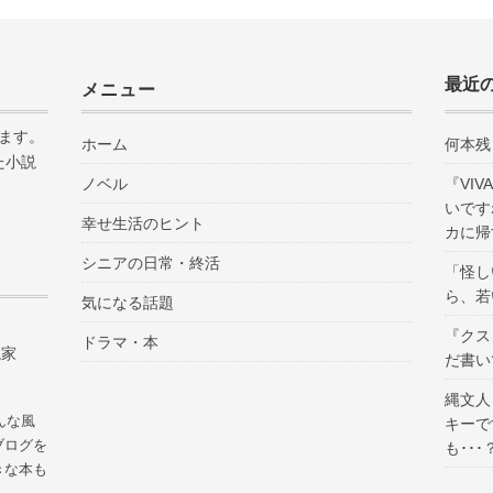
最近
メニュー
ます。
ホーム
何本残
た小説
ノベル
『VI
いです
幸せ生活のヒント
カに帰
シニアの日常・終活
「怪し
ら、若
気になる話題
『クス
ドラマ・本
説家
だ書い
縄文人
んな風
キーで
ブログを
も･･･
きな本も