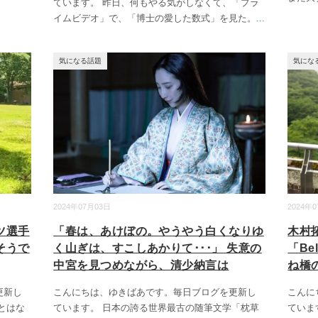
ています。 昨日、何もやる気がしなくて、「プラ
イムビデオ」で、「博士の愛した数式」を見た。
...
気になる話題
気にな
2024年07月03日
2024年
ツ選手
「春は、あけぼの。やうやう白くなりゆ
木村
そうで
く山ぎは、すこしあかりて･･･」 失意の
「Be
中宮を見つめながら、清少納言は
ね橋
更新し
こんにちは、ゆきばあです。毎日ブログを更新し
こんに
とはな
ています。 日本の誇る世界最古の随筆文学「枕草
ていま