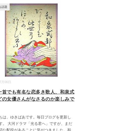
る話題
07月06日
一首でも有名な恋多き歌人、和泉式
どの女優さんがなさるのか楽しみで
ちは、ゆきばあです。毎日ブログを更新し
す。 大河ドラマ「光る君へ」ですが、まだ
切な配役があることに気がつきました。和
...