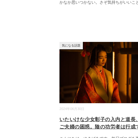
かなか思いつかない。さぞ気持ちがいいこ
気になる話題
2024年06月30日
いたいけな少女彰子の入内と道長
ご夫婦の困惑。陰の功労者は行成