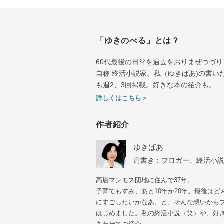
「ゆきのべる」とは？
60代最後の日常を過去をおりまぜつづり
自称 終活小説家。私（ゆきばあ
)
の書い
も週
2
、
3
回掲載。好きな本の紹介も。
詳しくはこちら＞
作者紹介
ゆきばあ
肩書き：ブロガー、終活小
高層マンモス団地に住んで37年。
子育てもすみ、あと10年か20年。最後はど
にすごしたいかなあ、と、そんな想いから
はじめました。私の終活小説（笑）や、好