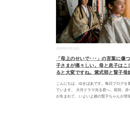
2024年07月18日
「母上のせいで･･･」の言葉に傷
子さまが痛々しい。母と息子はこ
ると大変ですね。紫式部と賢子母
こんにちは、ゆきばあです。毎日ブログを
ています。 大河ドラマ光る君へ。前回、赤
が生まれて、いよいよ娘の賢子ちゃんが登