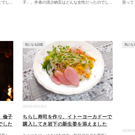
とでし
...
子」。作者の清少納言はどんな女性だったのでし
...
添って
気になる話題
気にな
2024年06月30日
、倫子
ちらし寿司を作り、イトーヨーカドーで
でした
購入してき岩下の新生姜を添えました
2024年