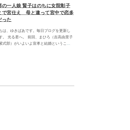
部の一人娘 賢子はのちに女院彰子
とで宮仕え 母と違って宮中で恋多
だった
ちは、ゆきばあです。毎日ブログを更新し
す。 光る君へ。 前回、まひろ（吉高由里子
紫式部）がいよいよ宣孝と結婚というこ
...