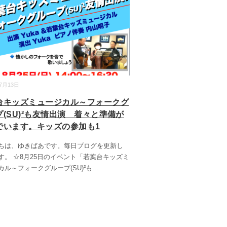
07月13日
台キッズミュージカル～フォークグ
プ(SU)²も友情出演 着々と準備が
でいます。キッズの参加も1
ちは、ゆきばあです。毎日ブログを更新し
す。 ☆8月25日のイベント「若葉台キッズミ
カル～フォークグループ(SU)²も
...