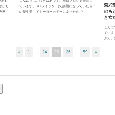
更新し
こんにちは、ゆきばあです。毎日ブログを更新し
紫式
よ折り
ています。 X (ツイッター)で話題になっていた岩下
のも
今回
...
の新生姜、イトーヨーカドーにあったので
...
き女
こんに
ていま
さん、
«
1
…
24
25
26
…
59
»
索