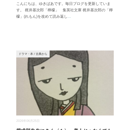
こんにちは、ゆきばあです。毎日ブログを更新していま
す。 梶井基次郎「檸檬」 集英社文庫 梶井基次郎の「檸
檬」(れもん)を改めて読み返し
...
ドラマ・本
/
古典から
2026年06月25日