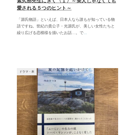
紫式部先生にきく〈１〉～美人じゃなくても
愛される５つのヒント～
「源氏物語」といえば、日本人なら誰もが知っている物
語ですね。世紀の貴公子・光源氏が、美しい女性たちと
繰り広げる恋模様を描いたお話…。で
...
ドラマ・本