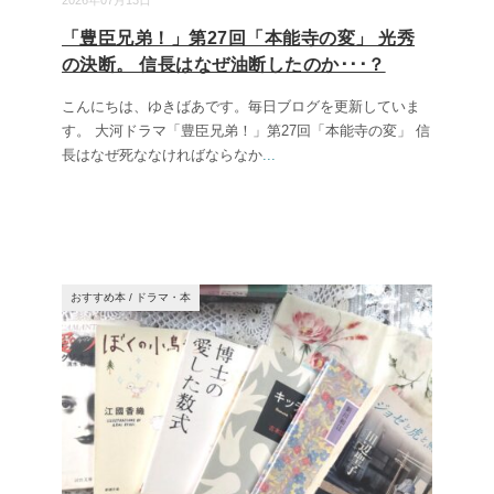
2026年07月13日
「豊臣兄弟！」第27回「本能寺の変」 光秀
の決断。 信長はなぜ油断したのか･･･？
こんにちは、ゆきばあです。毎日ブログを更新していま
す。 大河ドラマ「豊臣兄弟！」第27回「本能寺の変」 信
長はなぜ死ななければならなか
...
おすすめ本
/
ドラマ・本