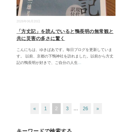
2026年06月20日
「方丈記」を読んでいると鴨長明の無常観と
共に災害の多さに驚く
こんにちは、ゆきばあです。毎日ブログを更新していま
す。 以前、京都の下鴨神社を訪れました。以前から方丈
記の鴨長明が好きで、ご自分の人生
...
«
1
2
3
…
26
»
キーワードで検索する