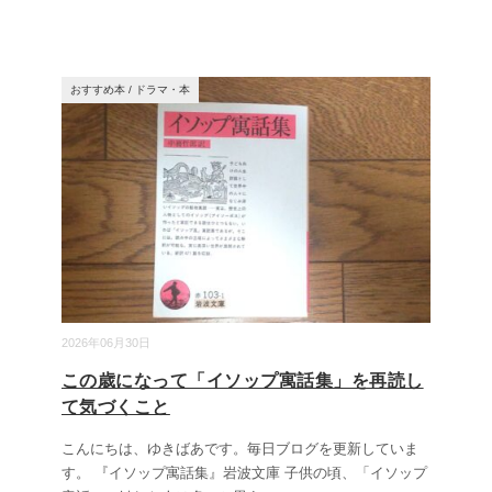
おすすめ本
/
ドラマ・本
2026年06月30日
この歳になって「イソップ寓話集」を再読し
て気づくこと
こんにちは、ゆきばあです。毎日ブログを更新していま
す。 『イソップ寓話集』岩波文庫 子供の頃、「イソップ