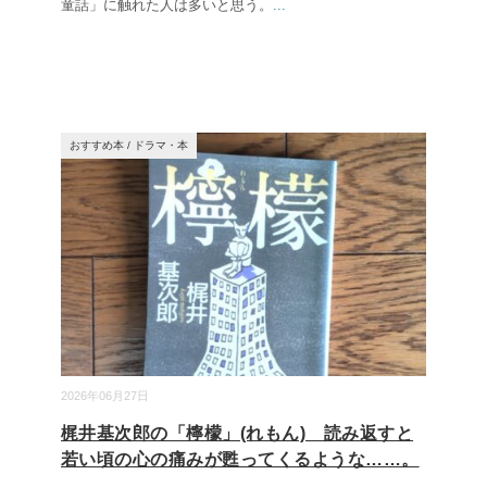
童話」に触れた人は多いと思う。
...
おすすめ本
/
ドラマ・本
2026年06月27日
梶井基次郎の「檸檬」(れもん) 読み返すと
若い頃の心の痛みが甦ってくるような……。