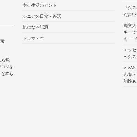
幸せ生活のヒント
『クス
だ書い
シニアの日常・終活
縄文人
気になる話題
キーで
ドラマ・本
も･･･
説家
エッセ
ックス
んな風
ブログを
VIV
きな本も
んをテ
能性も
。