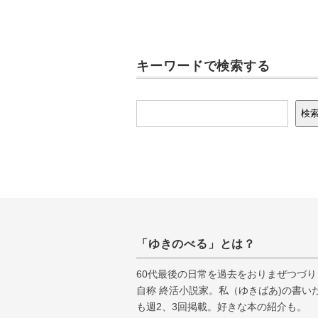
キーワードで検索する
検索
検
「ゆきのべる」とは？
60代最後の日常を過去をおりまぜつづり
自称 終活小説家。私（ゆきばあ
)
の書い
も週
2
、
3
回掲載。好きな本の紹介も。