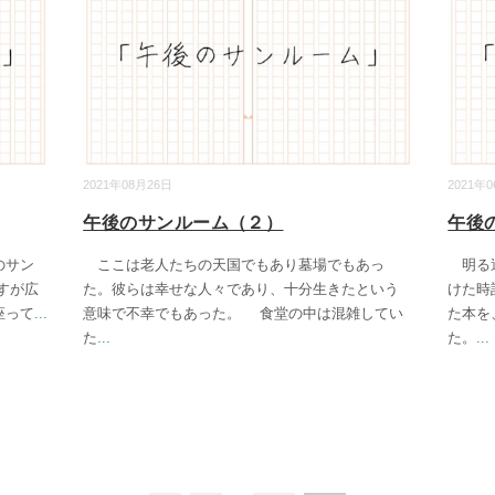
2021年08月26日
2021年
午後のサンルーム（２）
午後
のサン
ここは老人たちの天国でもあり墓場でもあっ
明る過
すが広
た。彼らは幸せな人々であり、十分生きたという
けた時
座って
...
意味で不幸でもあった。 食堂の中は混雑してい
た本を
た
...
た。
...