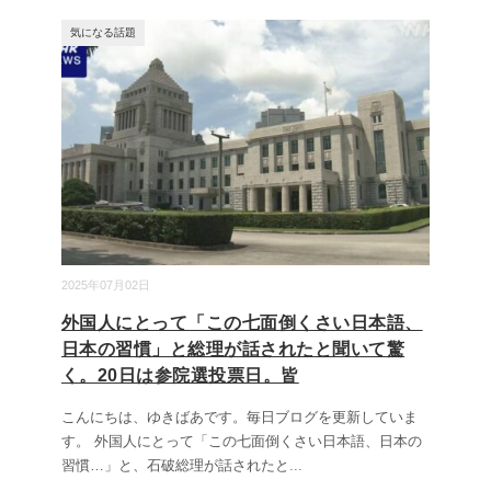
気になる話題
2025年07月02日
外国人にとって「この七面倒くさい日本語、
日本の習慣」と総理が話されたと聞いて驚
く。20日は参院選投票日。皆
こんにちは、ゆきばあです。毎日ブログを更新していま
す。 外国人にとって「この七面倒くさい日本語、日本の
習慣…」と、石破総理が話されたと
...