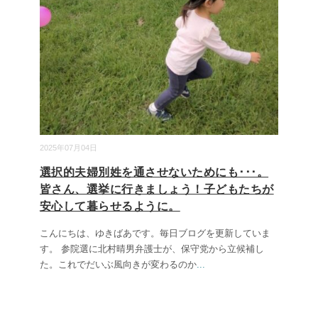
2025年07月04日
選択的夫婦別姓を通させないためにも･･･。
皆さん、選挙に行きましょう！子どもたちが
安心して暮らせるように。
こんにちは、ゆきばあです。毎日ブログを更新していま
す。 参院選に北村晴男弁護士が、保守党から立候補し
た。これでだいぶ風向きが変わるのか
...