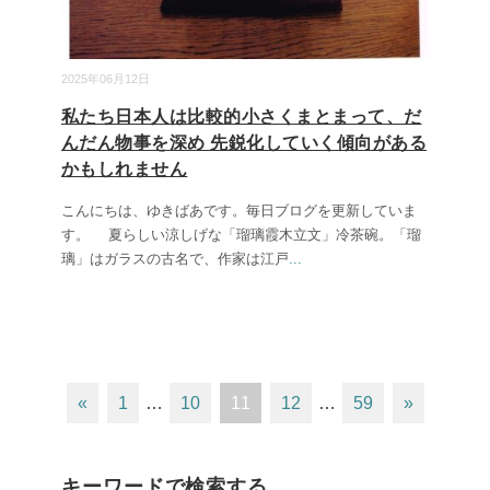
2025年06月12日
私たち日本人は比較的小さくまとまって、だ
んだん物事を深め 先鋭化していく傾向がある
かもしれません
こんにちは、ゆきばあです。毎日ブログを更新していま
す。 夏らしい涼しげな「瑠璃霞木立文」冷茶碗。「瑠
璃」はガラスの古名で、作家は江戸
...
«
1
…
10
11
12
…
59
»
キーワードで検索する