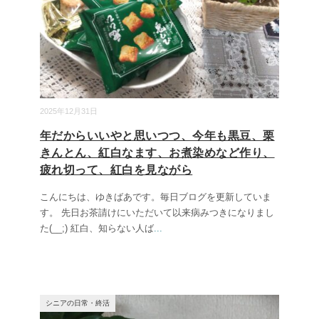
2025年12月31日
年だからいいやと思いつつ、今年も黒豆、栗
きんとん、紅白なます、お煮染めなど作り、
疲れ切って、紅白を見ながら
こんにちは、ゆきばあです。毎日ブログを更新していま
す。 先日お茶請けにいただいて以来病みつきになりまし
た(__;) 紅白、知らない人ば
...
シニアの日常・終活