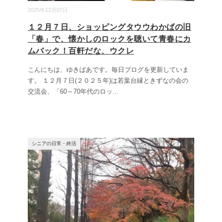
2025年12月07日
１２月７日、ショッピングタウウわかばの旧
「春」で、懐かしのロックを聴いて青春にカ
ムバック！百軒だな、ウクレ
こんにちは、ゆきばあです。毎日ブログを更新していま
す。 １２月７日(２０２５年)は若葉台縁ときずなの会の
交流会、「60～70年代のロッ
...
シニアの日常・終活